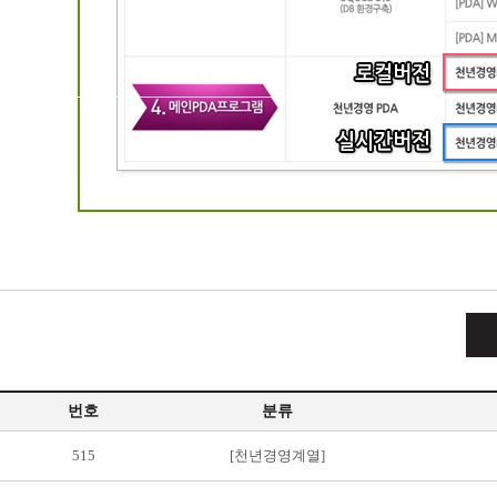
번호
분류
515
[천년경영계열]