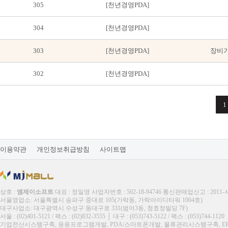
305
[천년경영PDA]
304
[천년경영PDA]
303
[천년경영PDA]
장비가
302
[천년경영PDA]
1
이용약관
개인정보취급방침
사이트맵
상호 :
엠제이소프트
대표 : 정일영 사업자번호 : 502-18-94746 통신판매업신고 : 2011
서울영업소: 서울특별시 송파구 중대로 105(가락동, 가락아이디타워 1004호)
대구사업소: 대구광역시 수성구 동대구로 331(범어3동, 청효정빌딩 7F)
서울 : (02)401-5121 / 팩스 : (02)832-3555 │ 대구 : (053)743-5122 / 팩스 : (053)744-1120
기업전산시스템구축, 응용프로그램개발, PDA/스마트폰개발, 물류관리시스템구축, ERP, M