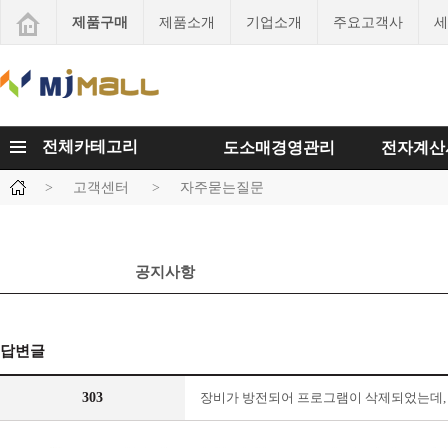
제품구매
제품소개
기업소개
주요고객사
세
전체카테고리
도소매경영관리
전자계산
>
고객센터
>
자주묻는질문
공지사항
답변글
303
장비가 방전되어 프로그램이 삭제되었는데, 