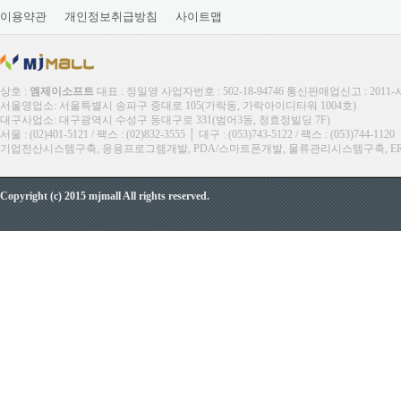
이용약관
개인정보취급방침
사이트맵
상호 :
엠제이소프트
대표 : 정일영 사업자번호 : 502-18-94746 통신판매업신고 : 2011
서울영업소: 서울특별시 송파구 중대로 105(가락동, 가락아이디타워 1004호)
대구사업소: 대구광역시 수성구 동대구로 331(범어3동, 청효정빌딩 7F)
서울 : (02)401-5121 / 팩스 : (02)832-3555 │ 대구 : (053)743-5122 / 팩스 : (053)744-1120
기업전산시스템구축, 응용프로그램개발, PDA/스마트폰개발, 물류관리시스템구축, ERP, M
Copyright (c) 2015 mjmall All rights reserved.