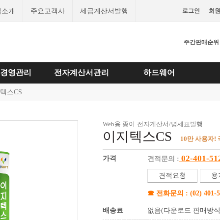
업소개
주요고객사
세금계산서발행
로그인
회
주간판매순위
경영관리
전자계산서관리
하드웨어
텍스CS
Web용 종이·전자계산서/명세표발행
이지텍스CS
10만 사용자!
02-401-51
가격
견적문의 :
견적요청
용
☎ 전화문의 : (02) 401-5
배송료
없음(다운로드 판매방식