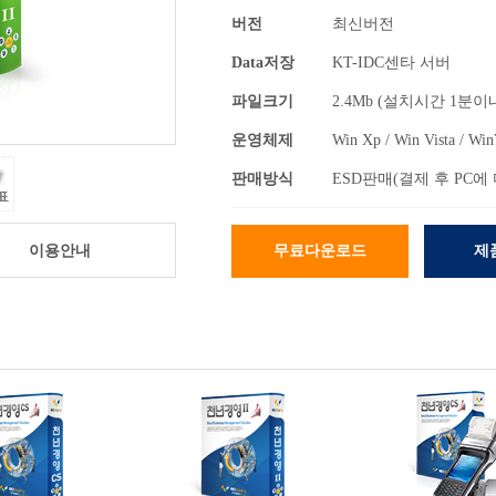
버전
최신버전
Data저장
KT-IDC센타 서버
파일크기
2.4Mb (설치시간 1분이
운영체제
Win Xp / Win Vista / Win
판매방식
ESD판매(결제 후 PC에
이용안내
무료다운로드
제
<>