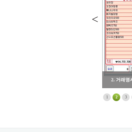
<
2. 거래
1
2
3