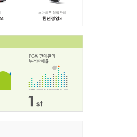
리
스마트폰 영업관리
CM
천년경영S