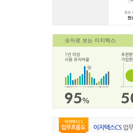
웹용 
천
숫자로 보는 이지텍스