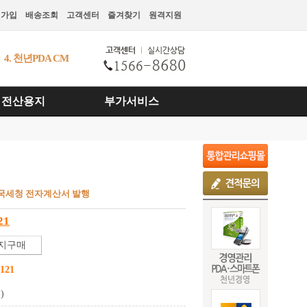
원가입
배송조회
고객센터
즐겨찾기
원격지원
5. 천년스마트발주
1. 천년경영3 CS
2. 천년경영
III
3. 천년경영S
전산용지
부가서비스
4. 천년PDA CM
 국세청 전자계산서 발행
21
지구매
121
)