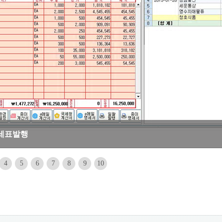
명세표발행
4
5
6
7
8
9
10