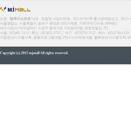
상호 :
엠제이소프트
대표 : 정일영 사업자번호 : 502-18-94746 통신판매업신고 : 2011
서울영업소: 서울특별시 송파구 중대로 105(가락동, 가락아이디타워 1004호)
대구사업소: 대구광역시 수성구 동대구로 331(범어3동, 청효정빌딩 7F)
서울 : (02)401-5121 / 팩스 : (02)832-3555 │ 대구 : (053)743-5122 / 팩스 : (053)744-1120
기업전산시스템구축, 응용프로그램개발, PDA/스마트폰개발, 물류관리시스템구축, ERP, M
Copyright (c) 2015 mjmall All rights reserved.