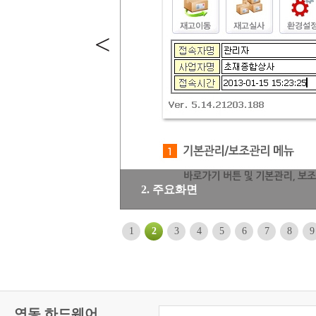
<
2. 주요화면
1
2
3
4
5
6
7
8
9
연동 하드웨어