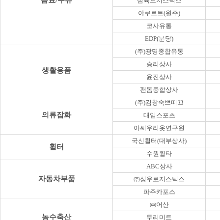
음료/주류
삼육로지스틱스
야쿠르트(원주)
코사유통
EDP(분당)
(주)광명종합유통
승리상사
생활용품
윤진상사
팬톰종합상사
(주)김창숙쁘띠끄
의류잡화
대임스포츠
아씨우리옷연구원
국신휠터(대부상사)
휠터
수원휠타
ABC상사
자동차부품
㈜성우로지스틱스
파주카포스
㈜어산
농수축산
두리미트