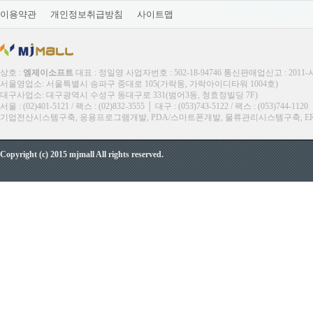
이용약관
개인정보취급방침
사이트맵
상호 :
엠제이소프트
대표 : 정일영 사업자번호 : 502-18-94746 통신판매업신고 : 2011
서울영업소: 서울특별시 송파구 중대로 105(가락동, 가락아이디타워 1004호)
대구사업소: 대구광역시 수성구 동대구로 331(범어3동, 청효정빌딩 7F)
서울 : (02)401-5121 / 팩스 : (02)832-3555 │ 대구 : (053)743-5122 / 팩스 : (053)744-1120
기업전산시스템구축, 응용프로그램개발, PDA/스마트폰개발, 물류관리시스템구축, ERP, M
Copyright (c) 2015 mjmall All rights reserved.