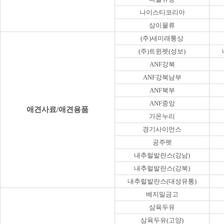
나이스티코리아
삼이물류
(주)새미래통상
(주)트윈펫(성보)
ANF강북
ANF강북남부
ANF북부
ANF중앙
애견사료/애견용품
가온누리
경기사이언스
공주펫
내추럴발란스(강남)
내추럴발란스(강북)
내추럴발란스(대성유통)
베지밀금고
삼육두유
삼육두유(고양)