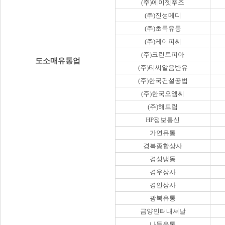
(주)에이젯푸즈
(주)진성메디
(주)초록유통
(주)케이피씨
(주)크린토피아
도소매유통업
(주)티씨알음반유
(주)한국건설공법
(주)한국오엠씨
(주)해드림
HP정보통신
가연유통
경북종합상사
경성냉동
경우상사
경인상사
광복유통
금양인터내셔날
나들유통