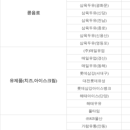
삼육두유(광화문)
콩음료
삼육두유(신당)
삼육두유(전남)
삼육두유(종로)
삼육두유(신용산)
삼육두유(영등포)
(주)매일유업
매일유업(경산)
매일우유(동해)
롯데삼강(서대구)
유제품(치즈,아이스크림)
대전롯데유성
롯데삼강아이스뱅크
해태아이스(단양)
해태우유
풀타임
㈜KB물산
가람유통(안동)