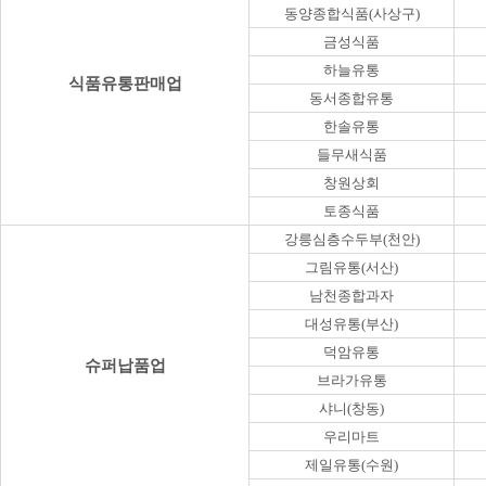
동양종합식품(사상구)
금성식품
하늘유통
식품유통판매업
동서종합유통
한솔유통
들무새식품
창원상회
토종식품
강릉심층수두부(천안)
그림유통(서산)
남천종합과자
대성유통(부산)
덕암유통
슈퍼납품업
브라가유통
샤니(창동)
우리마트
제일유통(수원)