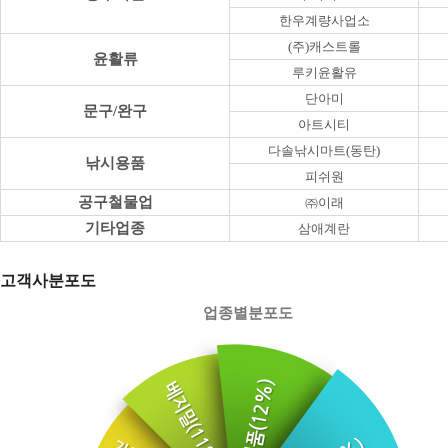
한우계량사업소
(주)캐스트롤
윤활류
루키윤활유
단아미
문구/완구
아트시티
다솔낚시마트(동탄)
낚시용품
피쉬원
공구철물업
㈜이래
기타업종
삼애계란
고객사분포도
업종별분포도