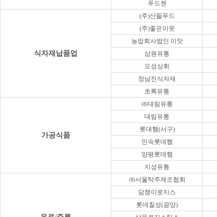
푸드젠
(주)산들푸드
(주)좋은이웃
농업회사법인 이맛
식자재납품업
삼원유통
오성상회
정남진식자재
초록유통
㈜대림유통
대림유통
롯대햄(서구)
가공식품
민속롯데햄
양평롯데햄
지성유통
㈜서울탁주제조협회
담쟁이로지스
롯데칠성(광양)