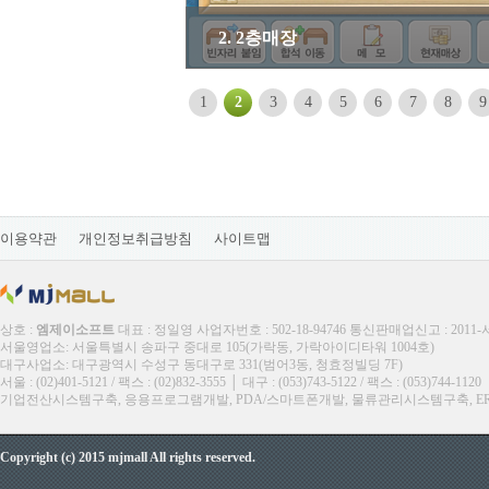
2. 2층매장
1
2
3
4
5
6
7
8
9
이용약관
개인정보취급방침
사이트맵
상호 :
엠제이소프트
대표 : 정일영 사업자번호 : 502-18-94746 통신판매업신고 : 2011
서울영업소: 서울특별시 송파구 중대로 105(가락동, 가락아이디타워 1004호)
대구사업소: 대구광역시 수성구 동대구로 331(범어3동, 청효정빌딩 7F)
서울 : (02)401-5121 / 팩스 : (02)832-3555 │ 대구 : (053)743-5122 / 팩스 : (053)744-1120
기업전산시스템구축, 응용프로그램개발, PDA/스마트폰개발, 물류관리시스템구축, ERP, M
Copyright (c) 2015 mjmall All rights reserved.