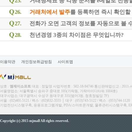
25.
거래명세표 등 각종 문서를 e메일로 전송할
26.
거래처에서 발주
를 등록하면 즉시 확인할
27.
전화가 오면 고객의 정보를 자동으로 볼 
28.
천년경영 3종의 차이점은 무엇입니까?
이용약관
개인정보취급방침
사이트맵
상호 :
엠제이소프트
대표 : 정일영 사업자번호 : 502-18-94746 통신판매업신고 : 2011
서울영업소: 서울특별시 송파구 중대로 105(가락동, 가락아이디타워 1004호)
대구사업소: 대구광역시 수성구 동대구로 331(범어3동, 청효정빌딩 7F)
서울 : (02)401-5121 / 팩스 : (02)832-3555 │ 대구 : (053)743-5122 / 팩스 : (053)744-1120
기업전산시스템구축, 응용프로그램개발, PDA/스마트폰개발, 물류관리시스템구축, ERP, M
Copyright (c) 2015 mjmall All rights reserved.