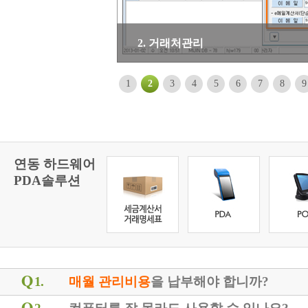
2. 거래처관리
1
2
3
4
5
6
7
8
9
연동 하드웨어
PDA솔루션
1.
매월 관리비용
을 납부해야 합니까?