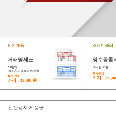
인기제품
스테디셀러
거래명세표
영수증롤
A4반지
1box당 50롤
(90g 용지 1box당 900매)
용지구매
용지구매
가격 : 77,0
가격 : 33,000원
전산용지 제품군