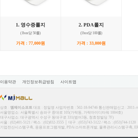
1. 영수증롤지
2. PDA롤지
(1box당 50롤)
(1box당 100롤)
가격 : 77,000원
가격 : 33,000원
이용약관
개인정보취급방침
사이트맵
상호 :
엠제이소프트
대표 : 정일영 사업자번호 : 502-18-94746 통신판매업신고 : 2011
서울영업소: 서울특별시 송파구 중대로 105(가락동, 가락아이디타워 1004호)
대구사업소: 대구광역시 수성구 동대구로 331(범어3동, 청효정빌딩 7F)
서울 : (02)401-5121 / 팩스 : (02)832-3555 │ 대구 : (053)743-5122 / 팩스 : (053)744-1120
기업전산시스템구축, 응용프로그램개발, PDA/스마트폰개발, 물류관리시스템구축, ERP, M