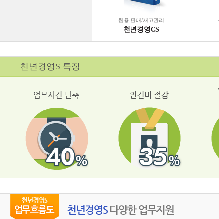
웹용 판매/재고관리
천년경영CS
천년경영S 특징