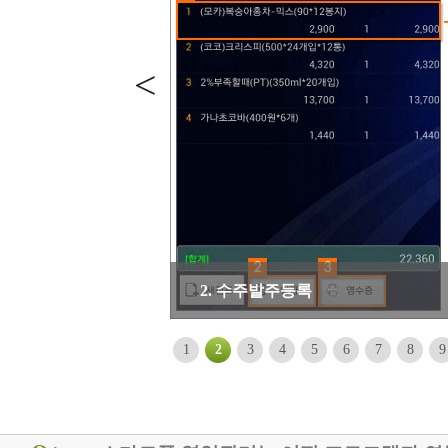
<
2. 수주발주등록
1
2
3
4
5
6
7
8
9