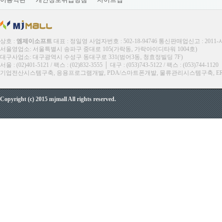
상호 :
엠제이소프트
대표 : 정일영 사업자번호 : 502-18-94746 통신판매업신고 : 2011
서울영업소: 서울특별시 송파구 중대로 105(가락동, 가락아이디타워 1004호)
대구사업소: 대구광역시 수성구 동대구로 331(범어3동, 청효정빌딩 7F)
서울 : (02)401-5121 / 팩스 : (02)832-3555 │ 대구 : (053)743-5122 / 팩스 : (053)744-1120
기업전산시스템구축, 응용프로그램개발, PDA/스마트폰개발, 물류관리시스템구축, ERP, M
Copyright (c) 2015 mjmall All rights reserved.