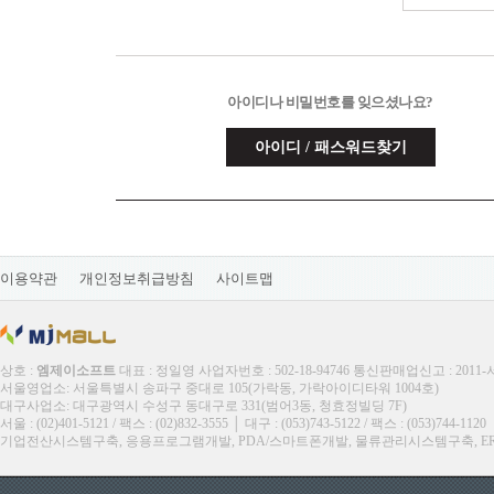
아이디나 비밀번호를 잊으셨나요?
아이디 / 패스워드찾기
이용약관
개인정보취급방침
사이트맵
상호 :
엠제이소프트
대표 : 정일영 사업자번호 : 502-18-94746 통신판매업신고 : 2011
서울영업소: 서울특별시 송파구 중대로 105(가락동, 가락아이디타워 1004호)
대구사업소: 대구광역시 수성구 동대구로 331(범어3동, 청효정빌딩 7F)
서울 : (02)401-5121 / 팩스 : (02)832-3555 │ 대구 : (053)743-5122 / 팩스 : (053)744-1120
기업전산시스템구축, 응용프로그램개발, PDA/스마트폰개발, 물류관리시스템구축, ERP, M