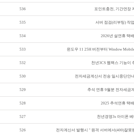
536
포인트충전, 기간연장 
535
서버 점검(리부팅) 작
534
2026년 설연휴 택
533
윈도우 11 25H 버전부터 Window Mobile
532
천년3CS 웹팩스 기능이
530
전자세금계산서 전송 일시중단안내
529
추석 연휴 9월분 전자세금
528
2025 추석연휴 택
527
천년경영3s 아이폰 베
526
전자계산서 발행시 " 원격 서버에서(400)잘