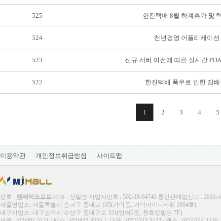
525
한진택배 8월 하계휴가 및 
524
천년경영 어플리케이션
523
신규 서버 이전에 따른 실시간 PD
522
한진택배 폭우로 인한 집배
1
2
3
4
5
이용약관
개인정보취급방침
사이트맵
상호 :
엠제이소프트
대표 : 정일영 사업자번호 : 502-18-94746 통신판매업신고 : 2011
서울영업소: 서울특별시 송파구 중대로 105(가락동, 가락아이디타워 1004호)
대구사업소: 대구광역시 수성구 동대구로 331(범어3동, 청효정빌딩 7F)
서울 : (02)401-5121 / 팩스 : (02)832-3555 │ 대구 : (053)743-5122 / 팩스 : (053)744-1120