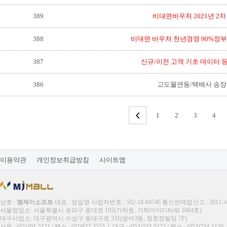
389
비대면바우처 2021년 2차 
388
비대면 바우처 천년경영 90%정부
387
신규/이전 고객 기초 데이터 
386
고도몰연동/택배사 송장
1
2
3
4
이용약관
개인정보취급방침
사이트맵
상호 :
엠제이소프트
대표 : 정일영 사업자번호 : 502-18-94746 통신판매업신고 : 2011
서울영업소: 서울특별시 송파구 중대로 105(가락동, 가락아이디타워 1004호)
대구사업소: 대구광역시 수성구 동대구로 331(범어3동, 청효정빌딩 7F)
서울 : (02)401-5121 / 팩스 : (02)832-3555 │ 대구 : (053)743-5122 / 팩스 : (053)744-1120